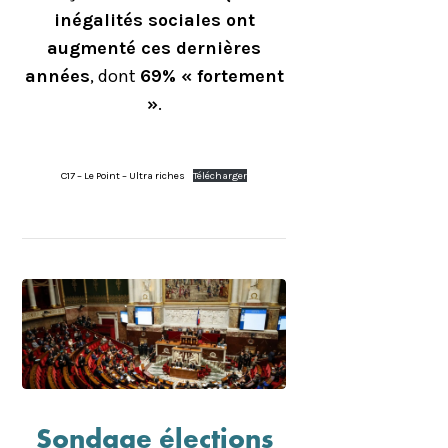
inégalités sociales ont
augmenté ces dernières
années
, dont
69% « fortement
»
.
C17 – Le Point – Ultra riches
Télécharger
Sondage élections