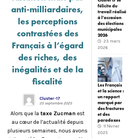
Cluster17 se
félicite du
anti-milliardaires,
travail réalisé
à l’occasion
les perceptions
des élections
municipales
contrastées des
2026
23 mars
Français à l’égard
2026
des riches, des
inégalités et de la
fiscalité
Les Français
et la science :
un rapport
Cluster-17
marqué par
25 septembre 2025
des fractures
Alors que la
taxe Zucman
est
et des
paradoxes
au cœur de l’actualité depuis
11 février
plusieurs semaines, nous avons
2025