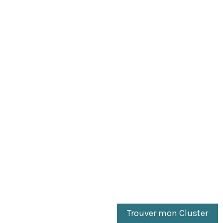
Sondage élection présidentielle
Cluster17 pour Le Point :
Bardella loin devant,
Glucksmann, Mélenchon et
Philippe à égalité
Trouver mon Cluster