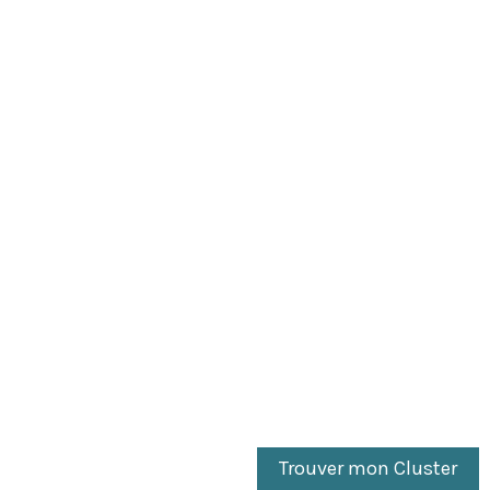
Raphaël Glucksmann ne gagne « que » deux
positions au classement général, sa
popularité progresse tout de ...
Trouver mon Cluster