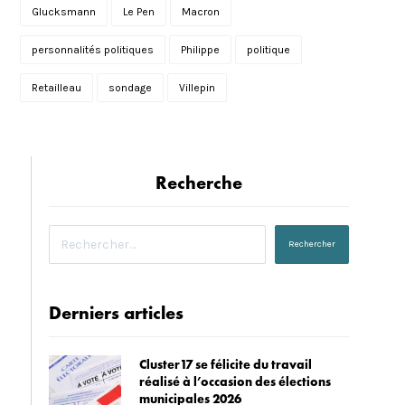
Glucksmann
Le Pen
Macron
personnalités politiques
Philippe
politique
Retailleau
sondage
Villepin
Recherche
Derniers articles
Cluster17 se félicite du travail
réalisé à l’occasion des élections
municipales 2026