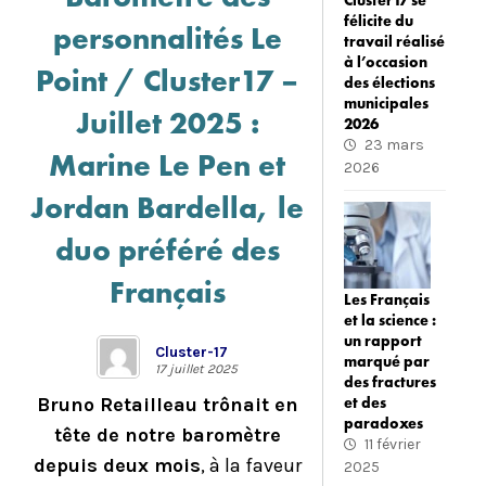
Cluster17 se
félicite du
personnalités Le
travail réalisé
à l’occasion
Point / Cluster17 –
des élections
municipales
Juillet 2025 :
2026
23 mars
Marine Le Pen et
2026
Jordan Bardella, le
duo préféré des
Français
Les Français
et la science :
un rapport
Cluster-17
marqué par
17 juillet 2025
des fractures
et des
Bruno Retailleau trônait en
paradoxes
tête de notre baromètre
11 février
depuis deux mois
, à la faveur
2025