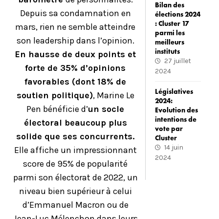
Bilan des
Depuis sa condamnation en
élections 2024
: Cluster 17
mars, rien ne semble atteindre
parmi les
son leadership dans l’opinion.
meilleurs
instituts
En hausse de deux points et
27 juillet
forte de 35% d’opinions
2024
favorables (dont 18% de
Législatives
soutien politique)
, Marine Le
2024:
Pen bénéficie d’
un socle
Evolution des
intentions de
électoral beaucoup plus
vote par
solide que ses concurrents.
Cluster
14 juin
Elle affiche un impressionnant
2024
score de 95% de popularité
parmi son électorat de 2022, un
niveau bien supérieur à celui
d’Emmanuel Macron ou de
Jean-Luc Mélenchon dans leurs