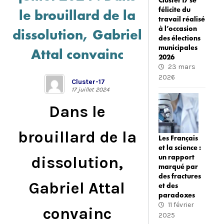
Cluster17 se
félicite du
le brouillard de la
travail réalisé
à l’occasion
dissolution, Gabriel
des élections
municipales
Attal convainc
2026
23 mars
2026
Cluster-17
17 juillet 2024
Dans le
brouillard de la
Les Français
et la science :
un rapport
dissolution,
marqué par
des fractures
Gabriel Attal
et des
paradoxes
11 février
convainc
2025