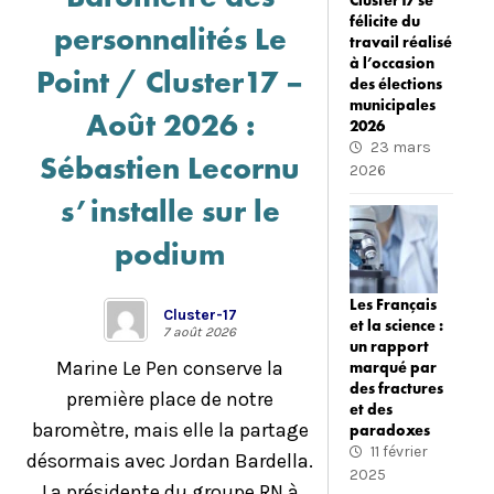
Cluster17 se
félicite du
personnalités Le
travail réalisé
à l’occasion
Point / Cluster17 –
des élections
municipales
Août 2026 :
2026
23 mars
Sébastien Lecornu
2026
s’installe sur le
podium
Les Français
Cluster-17
et la science :
7 août 2026
un rapport
Marine Le Pen conserve la
marqué par
des fractures
première place de notre
et des
baromètre, mais elle la partage
paradoxes
11 février
désormais avec Jordan Bardella.
2025
La présidente du groupe RN à