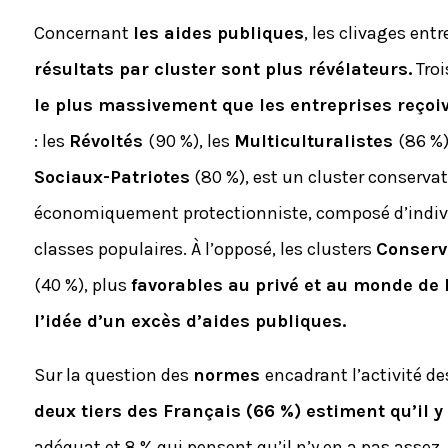
Concernant
les aides publiques
, les clivages en
résultats par cluster sont plus révélateurs.
Troi
le plus massivement que les entreprises reçoiv
: les
Révoltés
(90 %), les
Multiculturalistes
(86 %)
Sociaux-Patriotes
(80 %), est un cluster conservat
économiquement protectionniste, composé d’indiv
classes populaires. À l’opposé, les clusters
Conserv
(40 %), plus
favorables au privé et au monde de l
l’idée d’un excès d’aides publiques.
Sur la question des
normes
encadrant l’activité de
deux tiers des Français (66 %) estiment qu’il y 
adéquat et 8 % qui pensent qu’il n’y en a pas assez.