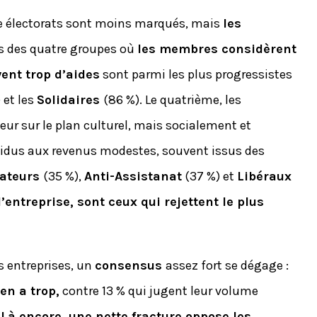
tre électorats sont moins marqués, mais
les
s des quatre groupes où
les membres considèrent
ent trop d’aides
sont parmi les plus progressistes
 et les
Solidaires
(86 %). Le quatrième, les
eur sur le plan culturel, mais socialement et
idus aux revenus modestes, souvent issus des
ateurs
(35 %),
Anti-Assistanat
(37 %) et
Libéraux
’entreprise, sont ceux qui rejettent le plus
s entreprises, un
consensus
assez fort se dégage :
en a trop,
contre 13 % qui jugent leur volume
Là encore, une nette fracture oppose les