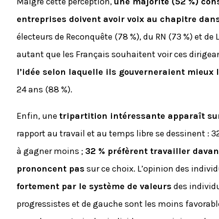
Malgré cette perception,
une majorité (52 %) con
entreprises doivent avoir voix au chapitre dans
électeurs de Reconquête (78 %), du RN (73 %) et de 
autant que les Français souhaitent voir ces dirigea
l’idée selon laquelle ils gouverneraient mieux 
24 ans (88 %).
Enfin, une
tripartition intéressante apparaît su
rapport au travail et au temps libre se dessinent : 
à gagner moins ;
32 % préfèrent travailler davan
prononcent pas
sur ce choix. L’opinion des indiv
fortement par le système de valeurs
des individ
progressistes et de gauche sont les moins favorables