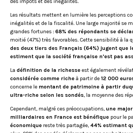
des impôts et des inégalités.
Les résultats mettent en lumière les perceptions co
inégalités et de la fiscalité. Une large majorité se
grandes fortunes :
68% des répondants se déclar
moitié (47%) très favorables. Cette sensibilité à la
des deux tiers des Français (64%) jugent que 
estiment que la société française n’est pas ass
La
définition de la richesse
est également révélatr
considérée comme riche
à partir de
12 000 euro
concerne le
montant de patrimoine à partir du
ultra-riche selon les sondés
, la moyenne des ré
Cependant, malgré ces préoccupations,
une major
milliardaires en France est bénéfique
pour le p
économique
reste très partagée,
44% estimant qu’