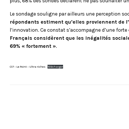
plus, 68% des sondés déclarent ne pas souhaiter un
Le sondage souligne par ailleurs une perception soc
répondants estiment qu’elles proviennent de l’
l’innovation. Ce constat s’accompagne d’une forte c
Français considèrent que les inégalités socia
69% « fortement »
.
C17 – Le Point – Ultra riches
Télécharger