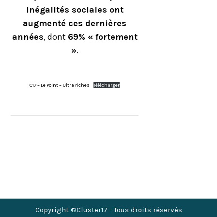
inégalités sociales ont
augmenté ces dernières
années
, dont
69% « fortement
»
.
C17 – Le Point – Ultra riches
Télécharger
Copyright ©Cluster17 - Tous droits réservés