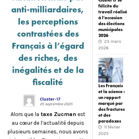
Cluster17 se
félicite du
anti-milliardaires,
travail réalisé
à l’occasion
les perceptions
des élections
municipales
contrastées des
2026
23 mars
Français à l’égard
2026
des riches, des
inégalités et de la
fiscalité
Les Français
et la science :
un rapport
Cluster-17
marqué par
25 septembre 2025
des fractures
Alors que la
taxe Zucman
est
et des
paradoxes
au cœur de l’actualité depuis
11 février
plusieurs semaines, nous avons
2025