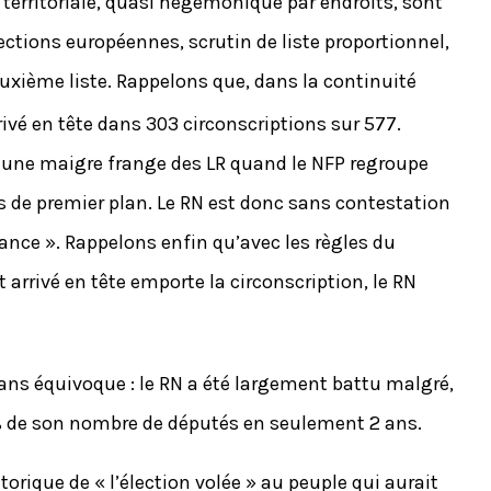
territoriale, quasi hégémonique par endroits, sont
lections européennes, scrutin de liste proportionnel,
deuxième liste. Rappelons que, dans la continuité
rrivé en tête dans 303 circonscriptions sur 577.
c une maigre frange des LR quand le NFP regroupe
s de premier plan. Le RN est donc sans contestation
rance ». Rappelons enfin qu’avec les règles du
arrivé en tête emporte la circonscription, le RN
sans équivoque : le RN a été largement battu malgré,
0% de son nombre de députés en seulement 2 ans.
étorique de « l’élection volée » au peuple qui aurait