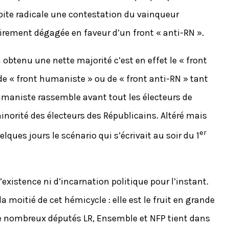
roite radicale une contestation du vainqueur
lairement dégagée en faveur d’un front « anti-RN ».
a obtenu une nette majorité c’est en effet le « front
 de « front humaniste » ou de « front anti-RN » tant
t humaniste rassemble avant tout les électeurs de
norité des électeurs des Républicains. Altéré mais
er
lques jours le scénario qui s’écrivait au soir du 1
d’existence ni d’incarnation politique pour l’instant.
 la moitié de cet hémicycle : elle est le fruit en grande
l de nombreux députés LR, Ensemble et NFP tient dans