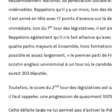
Rassemblement National, sa pénétration sociale et 
indéniables. Rappelons qu’il y a un mois, lors des é
il est arrivé en tête avec 17 points d’avance sur la 
er
immédiate, lors du 1
tour des législatives, il est a
Rappelons également qu’il n’a fait alliance qu’ave
quatre partis majeurs et Ensemble, trois formation
possible et assez largement, « le premier parti de F
scrutin anglais uninominal à un tour où le candidat 
aurait 303 députés.
nd
Toutefois, le score du 2
tour des législatives est 
il faut rappeler, une progression de quasiment 10
Cette défaite large ne lui permet pas d’activer la rh