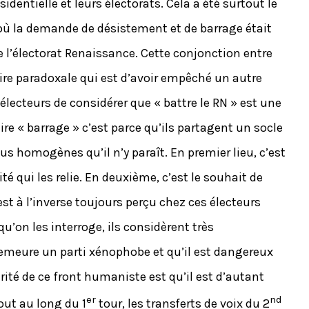
identielle et leurs électorats. Cela a été surtout le
 où la demande de désistement et de barrage était
l’électorat Renaissance. Cette conjonction entre
oire paradoxale qui est d’avoir empêché un autre
 électeurs de considérer que « battre le RN » est une
ire « barrage » c’est parce qu’ils partagent un socle
 homogènes qu’il n’y paraît. En premier lieu, c’est
ité qui les relie. En deuxième, c’est le souhait de
t à l’inverse toujours perçu chez ces électeurs
’on les interroge, ils considèrent très
meure un parti xénophobe et qu’il est dangereux
arité de ce front humaniste est qu’il est d’autant
er
nd
out au long du 1
tour, les transferts de voix du 2