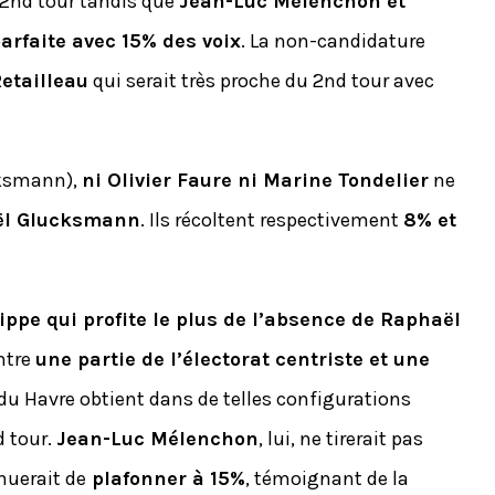
u 2nd tour tandis que
Jean-Luc Mélenchon et
parfaite avec 15% des voix
. La non-candidature
etailleau
qui serait très proche du 2nd tour avec
cksmann),
ni Olivier Faure ni Marine Tondelier
ne
aël Glucksmann
. Ils récoltent respectivement
8% et
ippe qui profite le plus de l’absence de Raphaël
ntre
une partie de l’électorat centriste et une
 du Havre obtient dans de telles configurations
d tour.
Jean-Luc Mélenchon
, lui, ne tirerait pas
nuerait de
plafonner à 15%
, témoignant de la