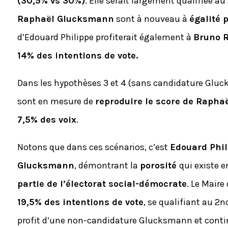
(30,5% vs 30%)
. Elle serait largement qualifiée a
Raphaël Glucksmann
sont à nouveau à
égalité 
d’Edouard Philippe profiterait également à
Bruno R
14% des intentions de vote.
Dans les hypothèses 3 et 4 (sans candidature Glu
sont en mesure de
reproduire le score de Raph
7,5% des voix
.
Notons que dans ces scénarios, c’est
Edouard Phil
Glucksmann
, démontrant la
porosité
qui existe e
partie de l’électorat social-démocrate
. Le Maire
19,5% des intentions de vote
, se qualifiant au 2n
profit d’une non-candidature Glucksmann et conti