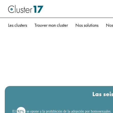
Les clusters
Trouver mon cluster
Nos solutions
Nos
Las sei
El
92%
se opone a la prohibición de la adopción por homosexuales.