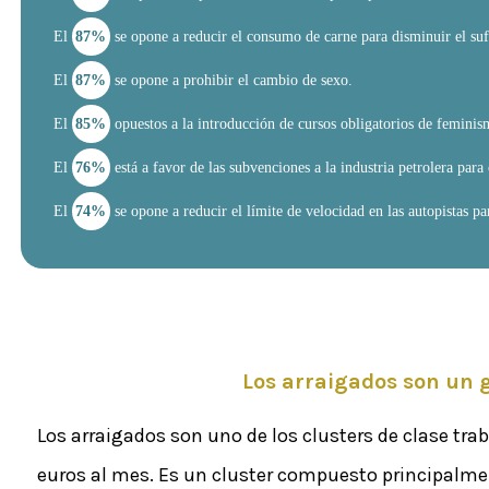
El
87%
se opone a reducir el consumo de carne para disminuir el suf
El
87%
se opone a prohibir el cambio de sexo.
El
85%
opuestos a la introducción de cursos obligatorios de feminism
El
76%
está a favor de las subvenciones a la industria petrolera para
El
74%
se opone a reducir el límite de velocidad en las autopistas p
Los arraigados son un g
Los arraigados son uno de los clusters de clase tra
euros al mes. Es un cluster compuesto principalmen