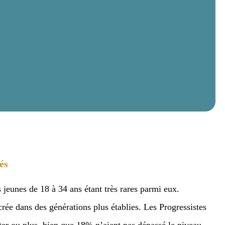
 aisés
 âgées, les jeunes de 18 à 34 ans étant très rares
opulation largement ancrée dans des générations
plômés du supérieur, dont 23% ayant un Master ou