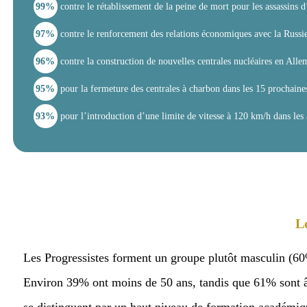
97%
contre le renforcement des relations économiques avec la Russi
96%
contre la construction de nouvelles centrales nucléaires en All
95%
pour la fermeture des centrales à charbon dans les 15 prochaine
93%
pour l’introduction d’une limite de vitesse à 120 km/h dans les
Les P
Les Progressistes forment un groupe plutôt masculi
parmi eux. Environ 39% ont moins de 50 ans, tandis
plus établies. Les Progressistes se distinguent pa
plus, bien que 18% n’aient pas dépassé le niveau Abi