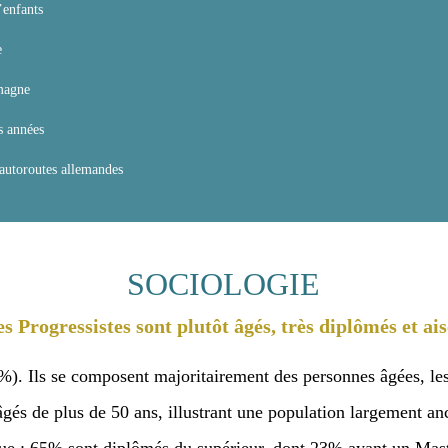
e
emagne
s années
 autoroutes allemandes
SOCIOLOGIE
rogressistes sont plutôt âgés, très diplômés et
n (60%). Ils se composent majoritairement des personnes
 que 61% sont âgés de plus de 50 ans, illustrant une p
r un haut niveau de formation académique : 65% sont di
tur.