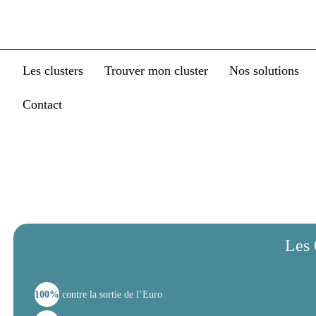
Les clusters
Trouver mon cluster
Nos solutions
Nos
Les 6 po
100%
contre la sortie de l’Euro
99%
contre le rétablissement de la peine de mort pour les assassins d