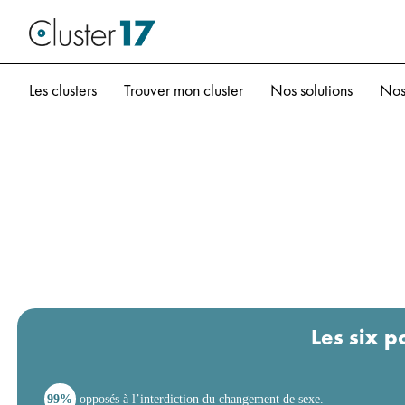
Les clusters
Trouver mon cluster
Nos solutions
Nos
Les six p
99%
opposés à l’interdiction du changement de sexe.