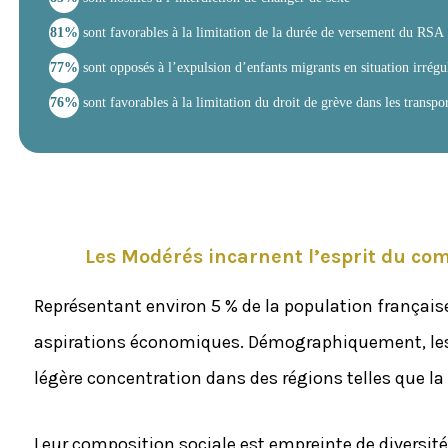
81%
sont favorables à la limitation de la durée de versement du RSA
77%
sont opposés à l’expulsion d’enfants migrants en situation irrégu
76%
sont favorables à la limitation du droit de grève dans les transpor
Les Modérés incarnent l’esprit du co
Représentant environ 5 % de la population française,
aspirations économiques. Démographiquement, les M
légère concentration dans des régions telles que la 
Leur composition sociale est empreinte de diversité