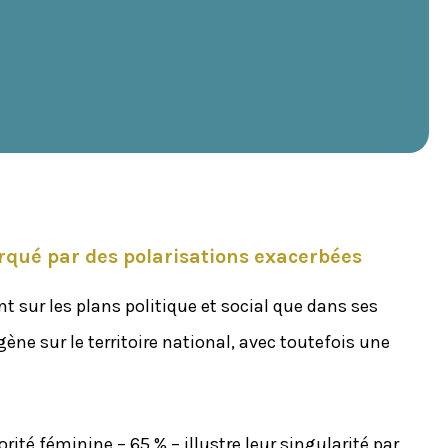
rqué par des polarisations exacerbées
t sur les plans politique et social que dans ses
 sur le territoire national, avec toutefois une
té féminine – 65 % – illustre leur singularité par