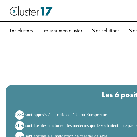
Les clusters
Trouver mon cluster
Nos solutions
Nos
Les 6 posi
98%
sont opposés à la sortie de l’Union Européenne
91%
sont hostiles à autoriser les médecins qui le souhaitent à ne pas 
85%
sont hostiles à l’interdiction de changer de sexe