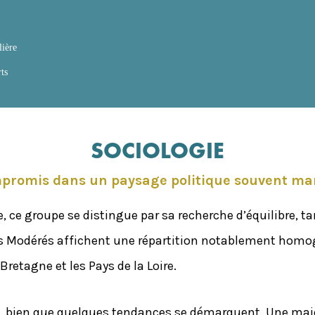
lière
ts
SOCIOLOGIE
mpromis dans un paysage politique souvent ma
 ce groupe se distingue par sa recherche d’équilibre, tan
odérés affichent une répartition notablement homogène
Bretagne et les Pays de la Loire.
, bien que quelques tendances se démarquent. Une majori