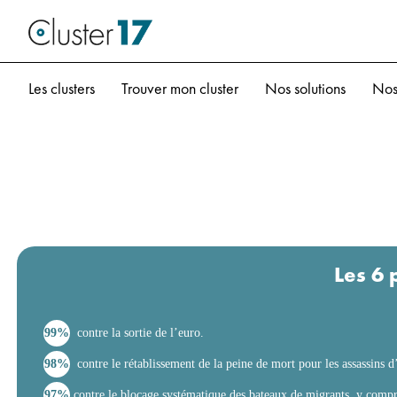
Les clusters
Trouver mon cluster
Nos solutions
Nos
Les 6 
99%
contre la sortie de l’euro.
98%
contre le rétablissement de la peine de mort pour les assassins d
97%
contre le blocage systématique des bateaux de migrants, y compri