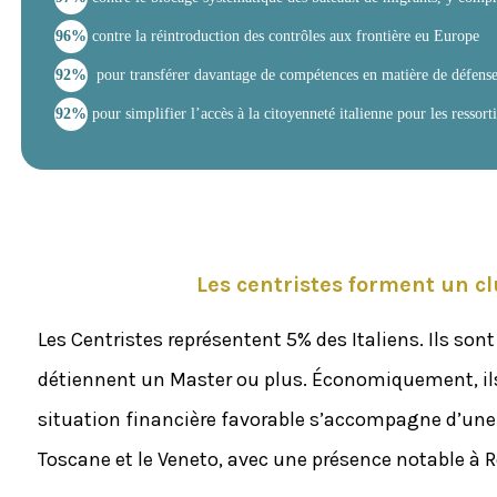
96%
contre la réintroduction des contrôles aux frontière eu Europe
92%
pour transférer davantage de compétences en matière de défens
92%
pour simplifier l’accès à la citoyenneté italienne pour les ressorti
Les centristes forment un cl
Les Centristes représentent 5% des Italiens. Ils son
détiennent un Master ou plus. Économiquement, ils 
situation financière favorable s’accompagne d’une
Toscane et le Veneto, avec une présence notable à 