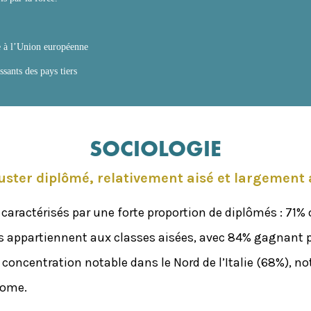
e à l’Union européenne
ssants des pays tiers
SOCIOLOGIE
uster diplômé, relativement aisé et largement a
t caractérisés par une forte proportion de diplômés : 71%
appartiennent aux classes aisées, avec 84% gagnant plu
 concentration notable dans le Nord de l’Italie (68%),
Rome.