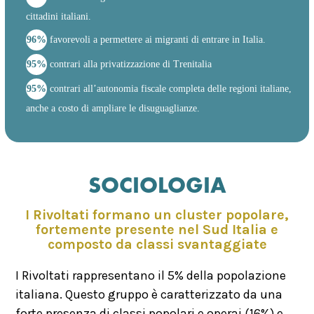
cittadini italiani.
96%
favorevoli a permettere ai migranti di entrare in Italia.
95%
contrari alla privatizzazione di Trenitalia
95%
contrari all’autonomia fiscale completa delle regioni italiane,
anche a costo di ampliare le disuguaglianze.
SOCIOLOGIA
I Rivoltati formano un cluster popolare,
fortemente presente nel Sud Italia e
composto da classi svantaggiate
I Rivoltati rappresentano il 5% della popolazione
italiana. Questo gruppo è caratterizzato da una
forte presenza di classi popolari e operai (16%) e