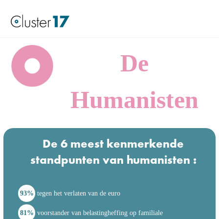
De
Humanisten
De 6 meest kenmerkende
standpunten van humanisten :
93%
tegen het verlaten van de euro
81%
voorstander van belastingheffing op familiale